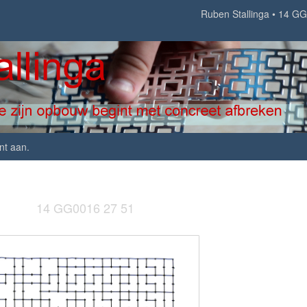
Ruben Stallinga
14 GG
nt aan
.
14 GG0016 27 51