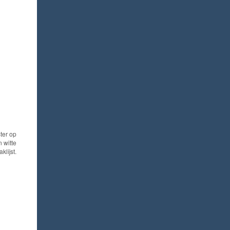
ter op
 witte
aklijst.