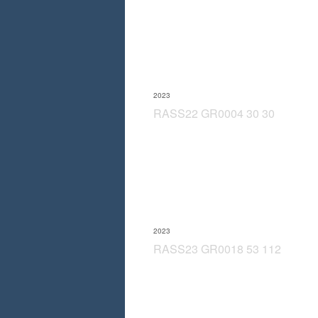
2023
RASS22 GR0004 30 30
2023
RASS23 GR0018 53 112