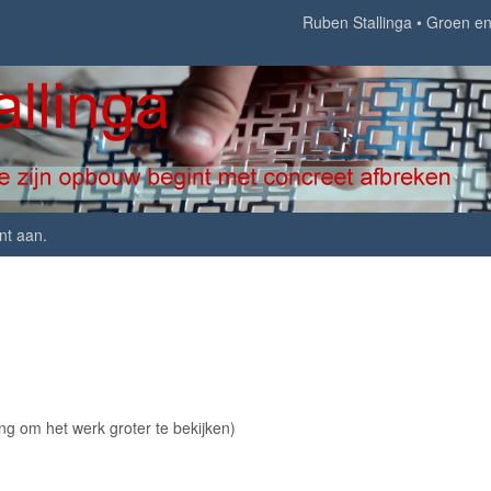
Ruben Stallinga
Groen en 
nt aan
.
ing om het werk groter te bekijken)