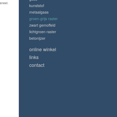
paneel.
kunststof
metaalgaas
groen-grijs raster
zwart gemoffeld
lichtgroen raster
betonijzer
online winkel
links
contact