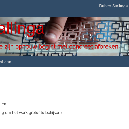
Ruben Stallinga
nt aan
.
tten
ing om het werk groter te bekijken)