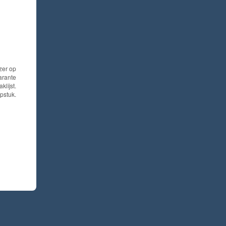
jzer op
arante
klijst.
pstuk.