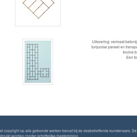
Uitvoering: verroest betoni
turquoise paneel en transp
bruine ba
Een to
Het copyright op alle getoonde werken berust bij de desbetreffende kunstenaars. De
ruikt worden zonder schriftelijke toestemming.