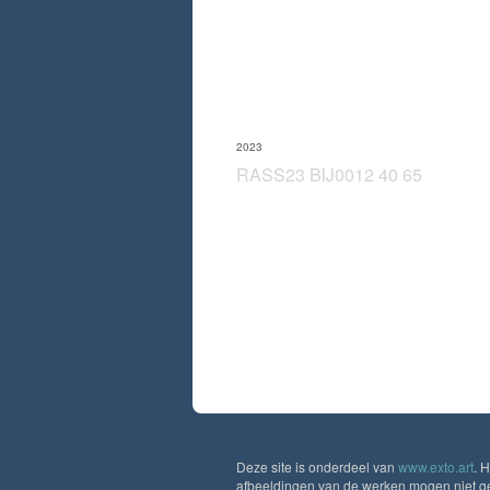
2023
RASS23 BIJ0012 40 65
Deze site is onderdeel van
www.exto.art
. 
afbeeldingen van de werken mogen niet geb