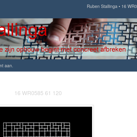
Ruben Stallinga
16 WR0
nt aan
.
16 WR0585 61 120