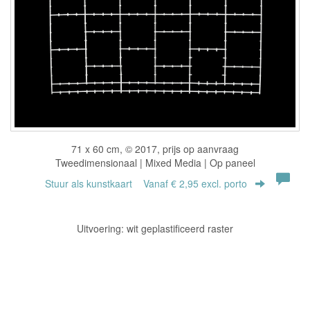
71 x 60 cm, © 2017, prijs op aanvraag
Tweedimensionaal | Mixed Media | Op paneel
Stuur als kunstkaart
Vanaf € 2,95 excl. porto
Uitvoering: wit geplastificeerd raster