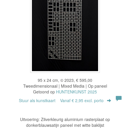
95 x 24 cm, © 2023, € 595,00
Tweedimensionaal | Mixed Media | Op paneel
Getoond op
HUNTENKUNST 2025
Stuur als kunstkaart
Vanaf € 2,95 excl. porto
Uitvoering: Zilverkleurig aluminium rasterplaat op
donkerblauwsatijn paneel met witte baklijst