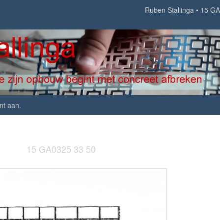
Ruben Stallinga
15 GA
nt aan
.
15 GA0325 33 50