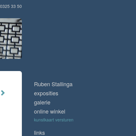
0325 33 50
Ruben Stallinga
exposities
galerie
online winkel
kunstkaart versturen
links