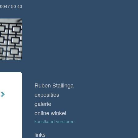
0047 50 43
Ruben Stallinga
exposities
galerie
online winkel
kunstkaart versturen
links