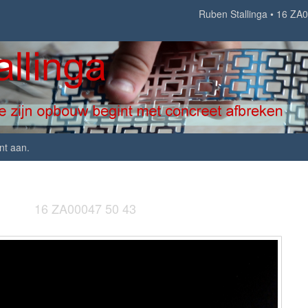
Ruben Stallinga
16 ZA0
nt aan
.
16 ZA00047 50 43