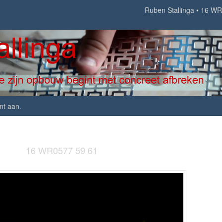
Ruben Stallinga
16 WR
nt aan
.
16 WR0577 59 61