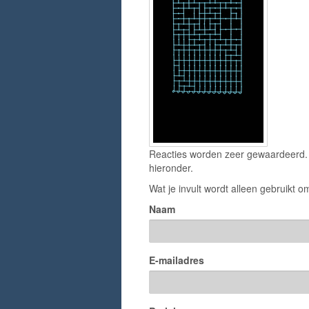
Reacties worden zeer gewaardeerd. H
hieronder.
Wat je invult wordt alleen gebruikt om
Naam
E-mailadres