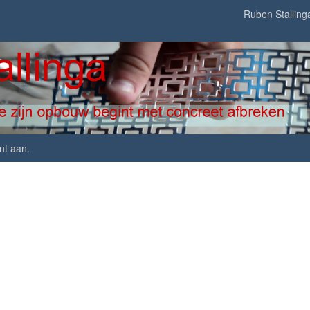
Ruben Stalling
nt aan
.