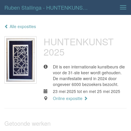
Ruben Stallinga - HUNTENKUNST 2025
Tog
navi
Alle exposities
HUNTENKUNST
2025
Dit is een internationale kunstbeurs die
voor de 31-ste keer wordt gehouden.
De manifestatie werd in 2024 door
ongeveer 6000 bezoekers bezocht.
23 mei 2025 tot en met 25 mei 2025
Online expositie
Getoonde werken